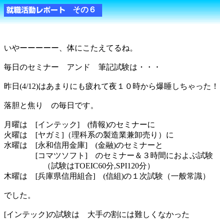
その６
いやーーーーー、体にこたえてるね。
毎日のセミナー アンド 筆記試験は・・・
昨日(4/12)はあまりにも疲れて夜１０時から爆睡しちゃった！
落胆と焦り の毎日です。
月曜は [インテック] (情報)のセミナーに
火曜は [ヤガミ]（理科系の製造業兼卸売り）に
水曜は [永和信用金庫] (金融)のセミナーと
[コマツソフト] のセミナー＆３時間におよぶ試験
（試験はTOEIC60分,SPI120分）
木曜は [兵庫県信用組合] (信組)の１次試験（一般常識）
でした。
[インテック]の試験は 大手の割には難しくなかった