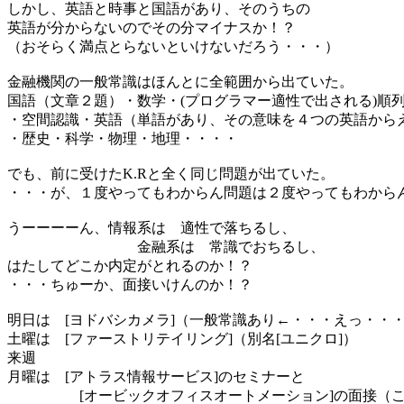
しかし、英語と時事と国語があり、そのうちの
英語が分からないのでその分マイナスか！？
（おそらく満点とらないといけないだろう・・・）
金融機関の一般常識はほんとに全範囲から出ていた。
国語（文章２題）・数学・(プログラマー適性で出される)順
・空間認識・英語（単語があり、その意味を４つの英語から
・歴史・科学・物理・地理・・・・
でも、前に受けたK.Rと全く同じ問題が出ていた。
・・・が、１度やってもわからん問題は２度やってもわから
うーーーーん、情報系は 適性で落ちるし、
金融系は 常識でおちるし、
はたしてどこか内定がとれるのか！？
・・・ちゅーか、面接いけんのか！？
明日は [ヨドバシカメラ]（一般常識あり←・・・えっ・・
土曜は [ファーストリテイリング]（別名[ユニクロ]）
来週
月曜は [アトラス情報サービス]のセミナーと
[オービックオフィスオートメーション]の面接（こ