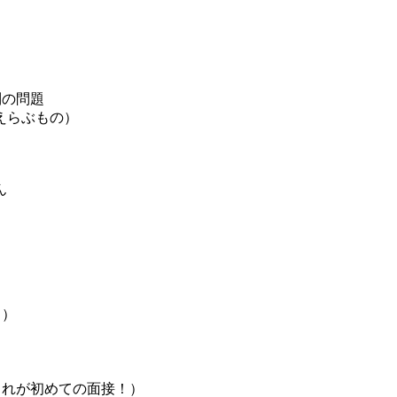
列の問題
えらぶもの）
ん
・）
れが初めての面接！）