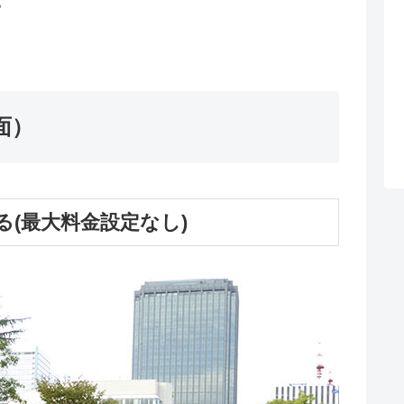
。
面）
かる(最大料金設定なし)