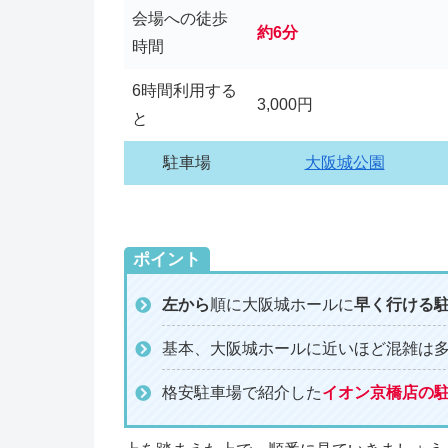
会場への徒歩
約6分
時間
6時間利用する
3,000円
と
駐車場
大阪城公園
ポイント
左から
順に大阪城ホールに
早く行ける
基本、大阪城ホールに近いほど混雑は
格安駐車場で紹介した
イオン京橋店の