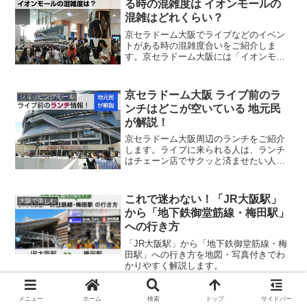
る時の混雑度は イオンモールの
混雑はどれくらい？
京セラドーム大阪でライブなどのイベン
トがある時の混雑度合いをご紹介しま
す。京セラドーム大阪には「イオンモー
ル」もすぐ近くにあるんですね。こちら
の方も取材しました。京セラドーム大阪
にイベントで遊びに行かれる際、ぜひ参
京セラドーム大阪 ライブ前のラ
ショッピングモール
考にしてください。京セラド...
ンチはどこが空いている 地元民
が解説！
京セラドーム大阪周辺のランチをご紹介
します。ライブに来られる人は、ランチ
はチェーン店でサクッと済ませたい人が
多いと思います。そこで、みんなが馴染
みのチェーン店を中心にランチのお店を
ご紹介します。また、地元民だから分か
これで迷わない！「JR大阪駅」
大阪で楽しむ
る「混雑度」も記載してい...
から「地下鉄御堂筋線・梅田駅」
への行き方
「JR大阪駅」から「地下鉄御堂筋線・梅
田駅」への行き方を地図・写真付きでわ
かりやすく解説します。
メニュー
ホーム
検索
トップ
サイドバー
これで迷わない！「JR大阪駅」
大阪で楽しむ